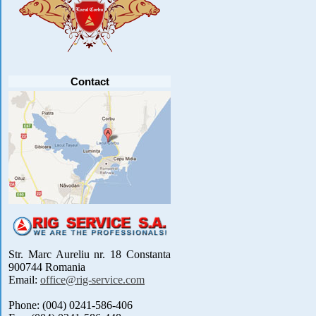
Va anuntam ca editia 30 a concursului de
pescuit CUPA RIG la CRAP din perioada 2-5
septembrie 2021 se reprogrameaza pentru luna
mai 2022 !
Avansul in .....
[detalii]
Contact
Str. Marc Aureliu nr. 18 Constanta
900744 Romania
Email:
office@rig-service.com
Phone: (004) 0241-586-406