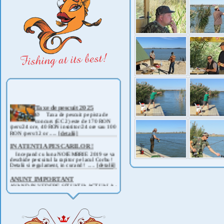
Taxe de pescuit 2025
Ø Taxa de pescuit pe pista de
concurs (EC 2) este de 170 RON
/pers/24 ore, 40 RON insotitor/24 ore sau 100
RON /pers/12 or .....
[detalii]
IN ATENTIA PESCARILOR !
Incepand cu luna NOIEMBRIE 2019 se va
deschide pescuitul la rapitor pe lacul Corbu !
Detalii si regulament, in curand ! .....
[detalii]
ANUNT IMPORTANT
AVAND IN VEDERE SITUATIA ACTUALA -
COVID 19- DIN MOTIVE DE SIGURANTA ,
CAT SI A REGLEMENTARILOR LEGALE ,
PRECUM SI RETRAGEREA UNOR
PARTICIPANTI .....
[detalii]
Anunt important