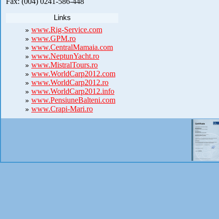
Fax: (004) 0241-586-448
Links
www.Rig-Service.com
www.GPM.ro
www.CentralMamaia.com
www.NeptunYacht.ro
www.MistralTours.ro
www.WorldCarp2012.com
www.WorldCarp2012.ro
www.WorldCarp2012.info
www.PensiuneBalteni.com
www.Crapi-Mari.ro