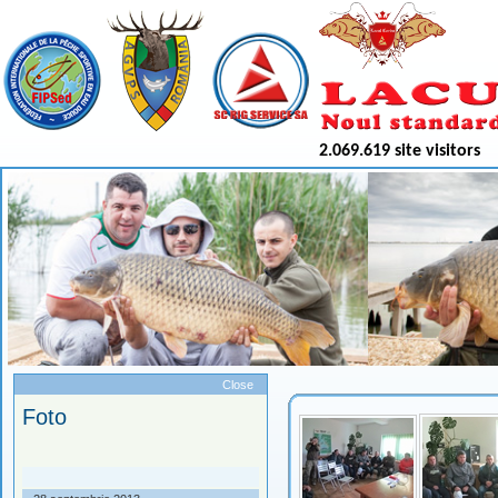
2.069.619 site visitors
Meniu
Close
Foto