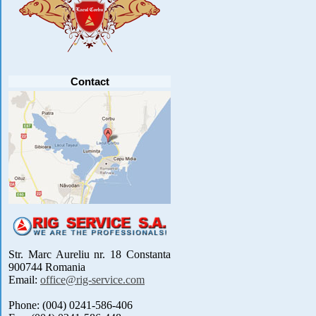
PRECUM SI RETRAGEREA UNOR
PARTICIPANTI .....
[detalii]
Anunt important
Va anuntam ca editia 30 a concursului de
pescuit CUPA RIG la CRAP din perioada 2-5
septembrie 2021 se reprogrameaza pentru luna
mai 2022 !
Avansul in .....
[detalii]
Contact
Str. Marc Aureliu nr. 18 Constanta
900744 Romania
Email:
office@rig-service.com
Phone: (004) 0241-586-406