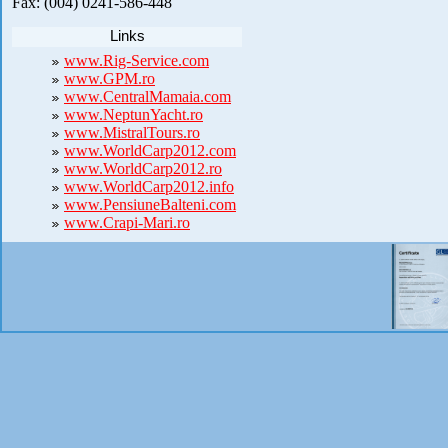
Fax: (004) 0241-586-448
Links
www.Rig-Service.com
www.GPM.ro
www.CentralMamaia.com
www.NeptunYacht.ro
www.MistralTours.ro
www.WorldCarp2012.com
www.WorldCarp2012.ro
www.WorldCarp2012.info
www.PensiuneBalteni.com
www.Crapi-Mari.ro