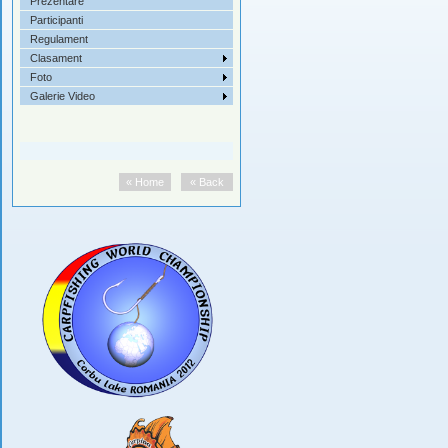
Prezentare
 II
Participanti
Regulament
Clasament
Foto
Galerie Video
« Home
« Back