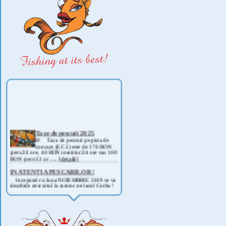
Taxe de pescuit 2025
Ø Taxa de pescuit pe pista de
concurs (EC 2) este de 170 RON
/pers/24 ore, 40 RON insotitor/24 ore sau 100
RON /pers/12 or .....
[detalii]
IN ATENTIA PESCARILOR !
Incepand cu luna NOIEMBRIE 2019 se va
deschide pescuitul la rapitor pe lacul Corbu !
Detalii si regulament, in curand ! .....
[detalii]
ANUNT IMPORTANT
AVAND IN VEDERE SITUATIA ACTUALA -
COVID 19- DIN MOTIVE DE SIGURANTA ,
CAT SI A REGLEMENTARILOR LEGALE ,