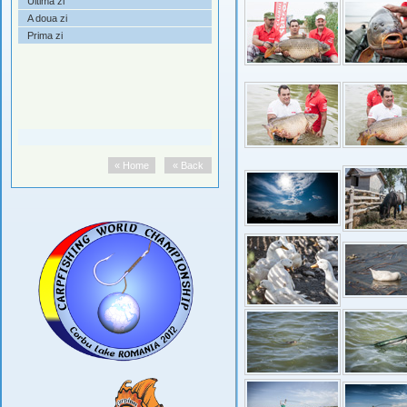
Ultima zi
A doua zi
Prima zi
« Home
« Back