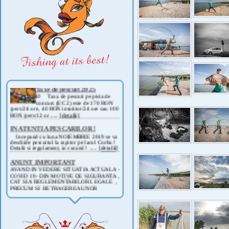
Taxe de pescuit 2025
Ø Taxa de pescuit pe pista de
concurs (EC 2) este de 170 RON
/pers/24 ore, 40 RON insotitor/24 ore sau 100
RON /pers/12 or .....
[detalii]
IN ATENTIA PESCARILOR !
Incepand cu luna NOIEMBRIE 2019 se va
deschide pescuitul la rapitor pe lacul Corbu !
Detalii si regulament, in curand ! .....
[detalii]
ANUNT IMPORTANT
AVAND IN VEDERE SITUATIA ACTUALA -
COVID 19- DIN MOTIVE DE SIGURANTA ,
CAT SI A REGLEMENTARILOR LEGALE ,
PRECUM SI RETRAGEREA UNOR
PARTICIPANTI .....
[detalii]
Anunt important
Va anuntam ca editia 30 a concursului de
pescuit CUPA RIG la CRAP din perioada 2-5
septembrie 2021 se reprogrameaza pentru luna
mai 2022 !