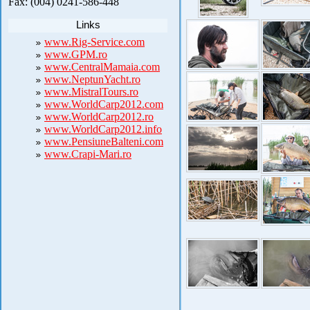
Fax: (004) 0241-586-448
Links
www.Rig-Service.com
www.GPM.ro
www.CentralMamaia.com
www.NeptunYacht.ro
www.MistralTours.ro
www.WorldCarp2012.com
www.WorldCarp2012.ro
www.WorldCarp2012.info
www.PensiuneBalteni.com
www.Crapi-Mari.ro