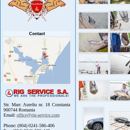
Avansul in .....
[detalii]
Contact
Str. Marc Aureliu nr. 18 Constanta
900744 Romania
Email:
office@rig-service.com
Phone: (004) 0241-586-406