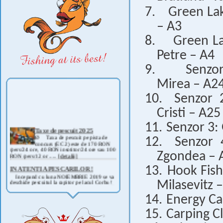
7.
Green La
– A3
8.
Green La
Petre – A4
9.
Senzo
Mirea – A2
10.
Senzor 
Cristi – A25
11.
Senzor 3:
Taxe de pescuit 2025
Ø Taxa de pescuit pe pista de
12.
Senzor 
concurs (EC 2) este de 170 RON
/pers/24 ore, 40 RON insotitor/24 ore sau 100
RON /pers/12 or .....
[detalii]
Zgondea – 
IN ATENTIA PESCARILOR !
13.
Hook Fish
Incepand cu luna NOIEMBRIE 2019 se va
deschide pescuitul la rapitor pe lacul Corbu !
Milasevitz 
Detalii si regulament, in curand ! .....
[detalii]
14.
Energy Ca
ANUNT IMPORTANT
AVAND IN VEDERE SITUATIA ACTUALA -
15.
Carping C
COVID 19- DIN MOTIVE DE SIGURANTA ,
CAT SI A REGLEMENTARILOR LEGALE ,