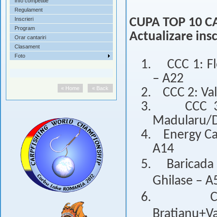
Info competitie
Regulament
Inscrieri
CUPA TOP 10 CA
Program
Actualizare ins
Orar cantariri
Clasament
Foto
1.
CCC 1: F
– A22
« Home
« Back
2.
CCC 2: Va
3.
CCC 3
Madularu/D
4.
Energy Ca
A14
5.
Baricada
Ghilase – A
6.
Bratianu+Va