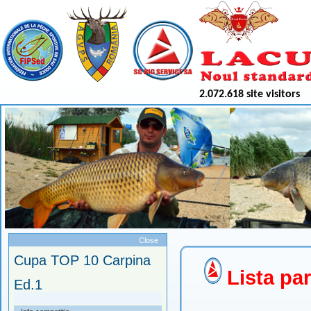
2.072.618 site visitors
Meniu
Close
Cupa TOP 10 Carpina
Lista par
Ed.1