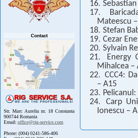
PRECUM SI RETRAGEREA UNOR
16.
Sebastian
PARTICIPANTI .....
[detalii]
17.
Barica
Anunt important
Va anuntam ca editia 30 a concursului de
Mateescu –
pescuit CUPA RIG la CRAP din perioada 2-5
septembrie 2021 se reprogrameaza pentru luna
mai 2022 !
18.
Stefan Ba
Avansul in .....
[detalii]
Contact
19.
Cezar Ene
20.
Sylvain R
21.
Energy C
Mihalcea –
22.
CCC4: Da
– A15
23.
Pelicanul
24.
Carp Uni
Ionescu – 
Str. Marc Aureliu nr. 18 Constanta
900744 Romania
Email:
office@rig-service.com
Phone: (004) 0241-586-406