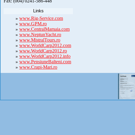
Fax: (004) 0241-586-448
Links
www.Rig-Service.com
www.GPM.ro
www.CentralMamaia.com
www.NeptunYacht.ro
www.MistralTours.ro
www.WorldCarp2012.com
www.WorldCarp2012.ro
www.WorldCarp2012.info
www.PensiuneBalteni.com
www.Crapi-Mari.ro