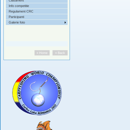
Clasament
Info competitie
Regulament CRC
Participanti
Galerie foto
« Home
« Back