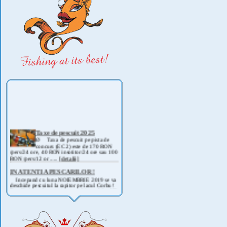
Taxe de pescuit 2025
Ø Taxa de pescuit pe pista de
concurs (EC 2) este de 170 RON
/pers/24 ore, 40 RON insotitor/24 ore sau 100
RON /pers/12 or .....
[detalii]
IN ATENTIA PESCARILOR !
Incepand cu luna NOIEMBRIE 2019 se va
deschide pescuitul la rapitor pe lacul Corbu !
Detalii si regulament, in curand ! .....
[detalii]
ANUNT IMPORTANT
AVAND IN VEDERE SITUATIA ACTUALA -
COVID 19- DIN MOTIVE DE SIGURANTA ,
CAT SI A REGLEMENTARILOR LEGALE ,
PRECUM SI RETRAGEREA UNOR