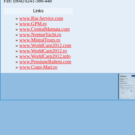
Fax: (004) 0241-586-448
Links
www.Rig-Service.com
www.GPM.ro
www.CentralMamaia.com
www.NeptunYacht.ro
www.MistralTours.ro
www.WorldCarp2012.com
www.WorldCarp2012.ro
www.WorldCarp2012.info
www.PensiuneBalteni.com
www.Crapi-Mari.ro