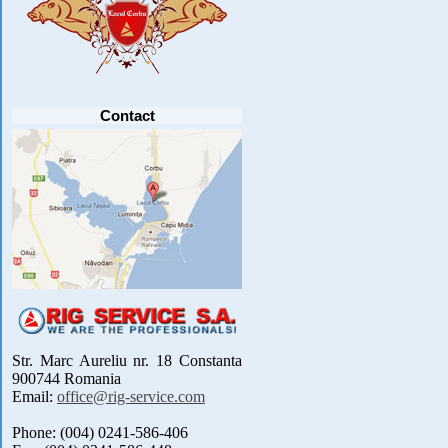
PARTICIPANTI .....
[detalii]
Anunt important
Va anuntam ca editia 30 a concursului de
pescuit CUPA RIG la CRAP din perioada 2-5
septembrie 2021 se reprogrameaza pentru luna
mai 2022 !
Avansul in .....
[detalii]
Contact
Str. Marc Aureliu nr. 18 Constanta
900744 Romania
Email:
office@rig-service.com
Phone: (004) 0241-586-406