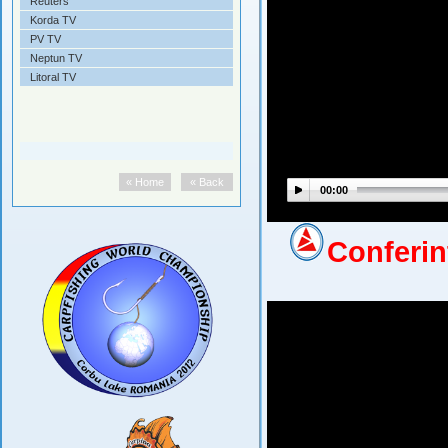
Reuters
Korda TV
PV TV
Neptun TV
Litoral TV
« Home
« Back
00:00
Conferin