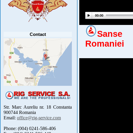
PARTICIPANTI .....
[detalii]
Anunt important
Va anuntam ca editia 30 a concursului de
00:00
pescuit CUPA RIG la CRAP din perioada 2-5
septembrie 2021 se reprogrameaza pentru luna
mai 2022 !
Avansul in .....
[detalii]
Sanse 
Contact
Romaniei
Str. Marc Aureliu nr. 18 Constanta
900744 Romania
Email:
office@rig-service.com
Phone: (004) 0241-586-406