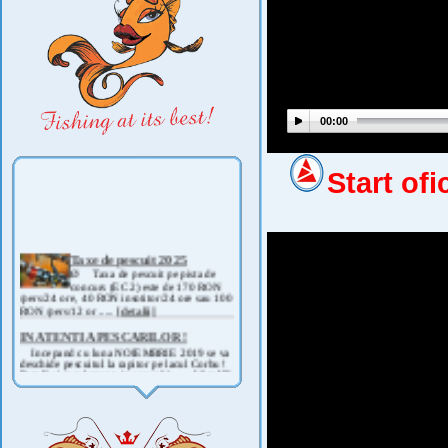
00:00
Start of
Taxe de pescuit 2025
Ø Taxa de pescuit pe pista de
concurs (EC 2) este de 170 RON
/pers/24 ore, 40 RON insotitor/24 ore sau 100
RON /pers/12 or .....
[detalii]
IN ATENTIA PESCARILOR !
Incepand cu luna NOIEMBRIE 2019 se va
deschide pescuitul la rapitor pe lacul Corbu !
Detalii si regulament, in curand ! .....
[detalii]
ANUNT IMPORTANT
AVAND IN VEDERE SITUATIA ACTUALA -
COVID 19- DIN MOTIVE DE SIGURANTA ,
CAT SI A REGLEMENTARILOR LEGALE ,
PRECUM SI RETRAGEREA UNOR