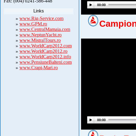
Fax: (004) 0241-586-448
00:00
Links
www.Rig-Service.com
Campiona
www.GPM.ro
www.CentralMamaia.com
www.NeptunYacht.ro
www.MistralTours.ro
www.WorldCarp2012.com
www.WorldCarp2012.ro
www.WorldCarp2012.info
www.PensiuneBalteni.com
www.Crapi-Mari.ro
00:00