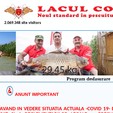
2.069.348 site visitors
Program desfasurare
ANUNT IMPORTANT
AVAND IN VEDERE SITUATIA ACTUALA -COVID 19- 