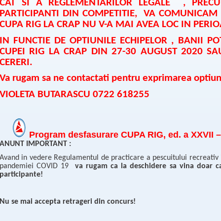
CAT SI A REGLEMENTARILOR LEGALE , PRE
PARTICIPANTI DIN COMPETITIE, VA COMUNICAM 
CUPA RIG LA CRAP NU V-A MAI AVEA LOC IN PERIOA
IN FUNCTIE DE OPTIUNILE ECHIPELOR , BANII PO
CUPEI RIG LA CRAP DIN 27-30 AUGUST 2020 SA
CERERI.
Va rugam sa ne contactati pentru exprimarea optiuni
VIOLETA BUTARASCU 0722 618255
Program desfasurare CUPA RIG, ed. a XXVII – 
ANUNT IMPORTANT :
Avand in vedere Regulamentul de practicare a pescuitului recreativ in
pandemiei COVID 19
va rugam ca la deschidere sa vina doar ca
participante!
Nu se mai accepta retrageri din concurs!