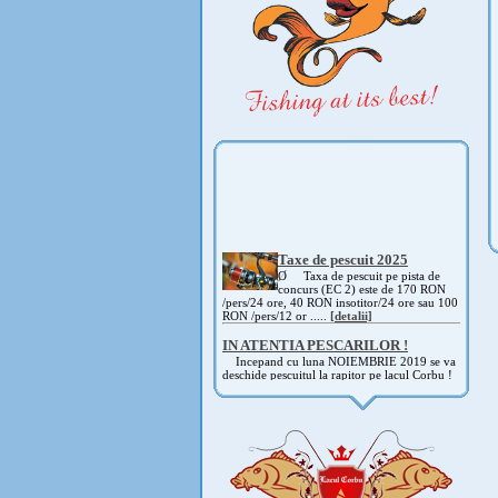
Taxe de pescuit 2025
Ø Taxa de pescuit pe pista de
concurs (EC 2) este de 170 RON
/pers/24 ore, 40 RON insotitor/24 ore sau 100
RON /pers/12 or .....
[detalii]
IN ATENTIA PESCARILOR !
Incepand cu luna NOIEMBRIE 2019 se va
deschide pescuitul la rapitor pe lacul Corbu !
Detalii si regulament, in curand ! .....
[detalii]
ANUNT IMPORTANT
AVAND IN VEDERE SITUATIA ACTUALA -
COVID 19- DIN MOTIVE DE SIGURANTA ,
CAT SI A REGLEMENTARILOR LEGALE ,
PRECUM SI RETRAGEREA UNOR
PARTICIPANTI .....
[detalii]