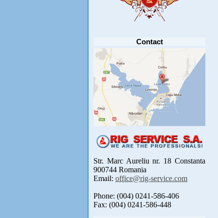
Anunt important
Va anuntam ca editia 30 a concursului de
pescuit CUPA RIG la CRAP din perioada 2-5
septembrie 2021 se reprogrameaza pentru luna
mai 2022 !
Avansul in .....
[detalii]
Contact
Str. Marc Aureliu nr. 18 Constanta
900744 Romania
Email:
office@rig-service.com
Phone: (004) 0241-586-406
Fax: (004) 0241-586-448