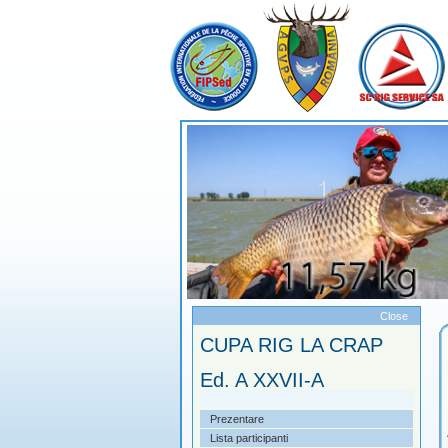
Meniu
Close
mpetitii 2020
CUPA RIG LA CRAP
Ed. A XXVII-A
A RIG LA CRAP Ed. A XXVII-A
Prezentare
A RIG LA CRAP Ed. A XXVIII-A
Lista participanti