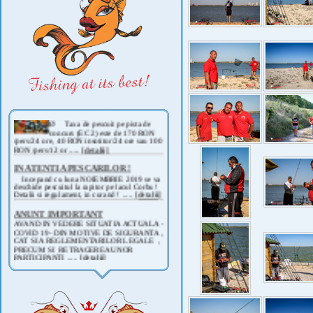
Taxe de pescuit 2025
Ø Taxa de pescuit pe pista de
concurs (EC 2) este de 170 RON
/pers/24 ore, 40 RON insotitor/24 ore sau 100
RON /pers/12 or .....
[detalii]
IN ATENTIA PESCARILOR !
Incepand cu luna NOIEMBRIE 2019 se va
deschide pescuitul la rapitor pe lacul Corbu !
Detalii si regulament, in curand ! .....
[detalii]
ANUNT IMPORTANT
AVAND IN VEDERE SITUATIA ACTUALA -
COVID 19- DIN MOTIVE DE SIGURANTA ,
CAT SI A REGLEMENTARILOR LEGALE ,
PRECUM SI RETRAGEREA UNOR
PARTICIPANTI .....
[detalii]
Anunt important
Va anuntam ca editia 30 a concursului de
pescuit CUPA RIG la CRAP din perioada 2-5
septembrie 2021 se reprogrameaza pentru luna
mai 2022 !
Avansul in .....
[detalii]