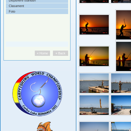
Dispunere standuri
Clasament
Foto
« Home
« Back