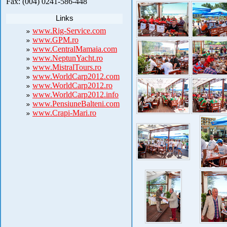
Fax: (004) 0241-586-448
Links
www.Rig-Service.com
www.GPM.ro
www.CentralMamaia.com
www.NeptunYacht.ro
www.MistralTours.ro
www.WorldCarp2012.com
www.WorldCarp2012.ro
www.WorldCarp2012.info
www.PensiuneBalteni.com
www.Crapi-Mari.ro