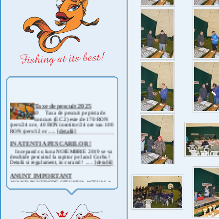
Taxe de pescuit 2025
Ø Taxa de pescuit pe pista de
concurs (EC 2) este de 170 RON
/pers/24 ore, 40 RON insotitor/24 ore sau 100
RON /pers/12 or .....
[detalii]
IN ATENTIA PESCARILOR !
Incepand cu luna NOIEMBRIE 2019 se va
deschide pescuitul la rapitor pe lacul Corbu !
Detalii si regulament, in curand ! .....
[detalii]
ANUNT IMPORTANT
AVAND IN VEDERE SITUATIA ACTUALA -
COVID 19- DIN MOTIVE DE SIGURANTA ,
CAT SI A REGLEMENTARILOR LEGALE ,
PRECUM SI RETRAGEREA UNOR
PARTICIPANTI .....
[detalii]
Anunt important