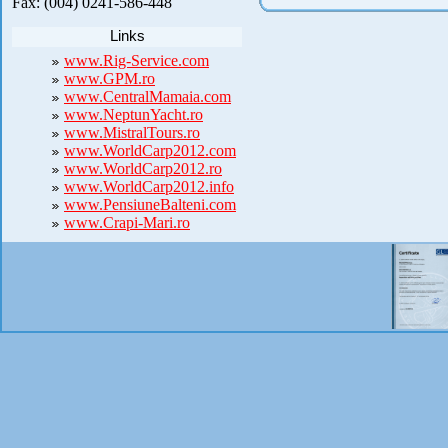
Fax: (004) 0241-586-448
Links
www.Rig-Service.com
www.GPM.ro
www.CentralMamaia.com
www.NeptunYacht.ro
www.MistralTours.ro
www.WorldCarp2012.com
www.WorldCarp2012.ro
www.WorldCarp2012.info
www.PensiuneBalteni.com
www.Crapi-Mari.ro