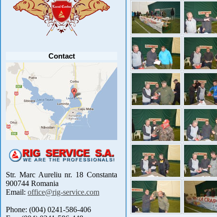
Va anuntam ca editia 30 a concursului de
pescuit CUPA RIG la CRAP din perioada 2-5
septembrie 2021 se reprogrameaza pentru luna
mai 2022 !
Avansul in .....
[detalii]
Contact
Str. Marc Aureliu nr. 18 Constanta
900744 Romania
Email:
office@rig-service.com
Phone: (004) 0241-586-406