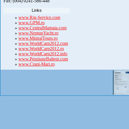
Fax: (004) 0241-586-448
Links
www.Rig-Service.com
www.GPM.ro
www.CentralMamaia.com
www.NeptunYacht.ro
www.MistralTours.ro
www.WorldCarp2012.com
www.WorldCarp2012.ro
www.WorldCarp2012.info
www.PensiuneBalteni.com
www.Crapi-Mari.ro