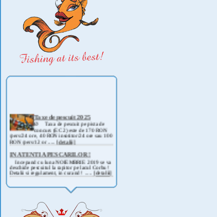
Taxe de pescuit 2025
Ø Taxa de pescuit pe pista de
concurs (EC 2) este de 170 RON
/pers/24 ore, 40 RON insotitor/24 ore sau 100
RON /pers/12 or .....
[detalii]
IN ATENTIA PESCARILOR !
Incepand cu luna NOIEMBRIE 2019 se va
deschide pescuitul la rapitor pe lacul Corbu !
Detalii si regulament, in curand ! .....
[detalii]
ANUNT IMPORTANT
AVAND IN VEDERE SITUATIA ACTUALA -
COVID 19- DIN MOTIVE DE SIGURANTA ,
CAT SI A REGLEMENTARILOR LEGALE ,
PRECUM SI RETRAGEREA UNOR
PARTICIPANTI .....
[detalii]