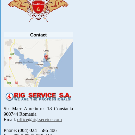
Anunt important
Va anuntam ca editia 30 a concursului de
pescuit CUPA RIG la CRAP din perioada 2-5
septembrie 2021 se reprogrameaza pentru luna
mai 2022 !
Avansul in .....
[detalii]
Contact
Str. Marc Aureliu nr. 18 Constanta
900744 Romania
Email:
office@rig-service.com
Phone: (004) 0241-586-406