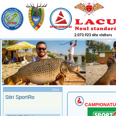
2.073.923 site visitors
Meniu
Close
Stiri SportRo
CAMPIONATUL N