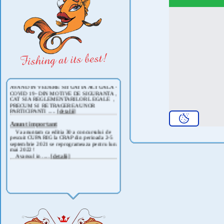
Taxe de pescuit 2025
Ø Taxa de pescuit pe pista de
concurs (EC 2) este de 170 RON
/pers/24 ore, 40 RON insotitor/24 ore sau 100
RON /pers/12 or .....
[detalii]
IN ATENTIA PESCARILOR !
Incepand cu luna NOIEMBRIE 2019 se va
deschide pescuitul la rapitor pe lacul Corbu !
Detalii si regulament, in curand ! .....
[detalii]
ANUNT IMPORTANT
AVAND IN VEDERE SITUATIA ACTUALA -
COVID 19- DIN MOTIVE DE SIGURANTA ,
CAT SI A REGLEMENTARILOR LEGALE ,
PRECUM SI RETRAGEREA UNOR
PARTICIPANTI .....
[detalii]
Anunt important
Va anuntam ca editia 30 a concursului de
pescuit CUPA RIG la CRAP din perioada 2-5
septembrie 2021 se reprogrameaza pentru luna
mai 2022 !
Avansul in .....
[detalii]