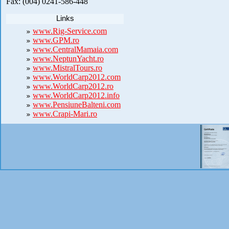
Fax: (004) 0241-586-448
Links
www.Rig-Service.com
www.GPM.ro
www.CentralMamaia.com
www.NeptunYacht.ro
www.MistralTours.ro
www.WorldCarp2012.com
www.WorldCarp2012.ro
www.WorldCarp2012.info
www.PensiuneBalteni.com
www.Crapi-Mari.ro