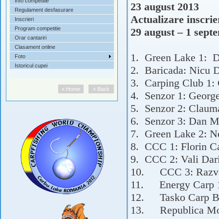
Info competitie
23 august 2013
Regulament desfasurare
Actualizare insc
Inscrieri
Program competitie
29 august – 1 sept
Orar cantariri
Clasament online
1.
Green Lake 1:
D
Foto
Istoricul cupei
2.
Baricada: Nicu 
3.
Carping Club 1:
« Home
« Back
4.
Senzor 1: Georg
5.
Senzor 2: Claum
6.
Senzor 3: Dan M
7.
Green Lake 2:
N
8.
CCC 1:
Florin C
9.
CCC 2:
Vali Dar
10.
CCC 3:
Razv
11.
Energy Carp 
12.
Tasko Carp B
13.
Republica Mo