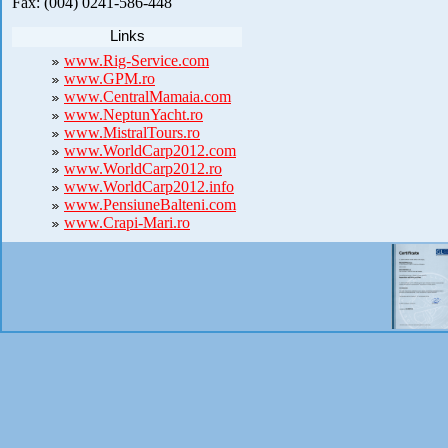
Fax: (004) 0241-586-448
Links
www.Rig-Service.com
www.GPM.ro
www.CentralMamaia.com
www.NeptunYacht.ro
www.MistralTours.ro
www.WorldCarp2012.com
www.WorldCarp2012.ro
www.WorldCarp2012.info
www.PensiuneBalteni.com
www.Crapi-Mari.ro