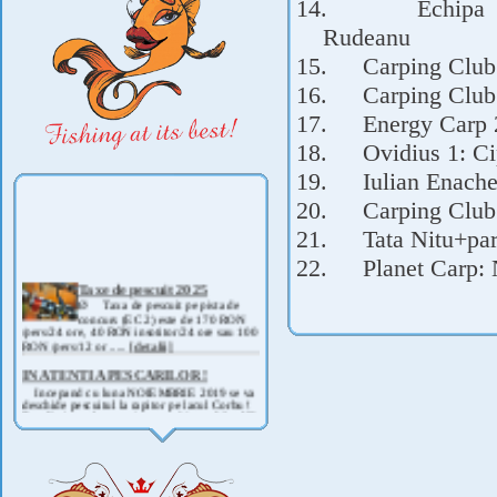
14.
Echipa 
Rudeanu
15.
Carping Club
16.
Carping Club
17.
Energy Carp 2
18.
Ovidius 1: Ci
19.
Iulian Enach
20.
Carping Club
21.
Tata Nitu+par
22.
Planet Carp:
Taxe de pescuit 2025
Ø Taxa de pescuit pe pista de
concurs (EC 2) este de 170 RON
/pers/24 ore, 40 RON insotitor/24 ore sau 100
RON /pers/12 or .....
[detalii]
IN ATENTIA PESCARILOR !
Incepand cu luna NOIEMBRIE 2019 se va
deschide pescuitul la rapitor pe lacul Corbu !
Detalii si regulament, in curand ! .....
[detalii]
ANUNT IMPORTANT
AVAND IN VEDERE SITUATIA ACTUALA -
COVID 19- DIN MOTIVE DE SIGURANTA ,
CAT SI A REGLEMENTARILOR LEGALE ,
PRECUM SI RETRAGEREA UNOR