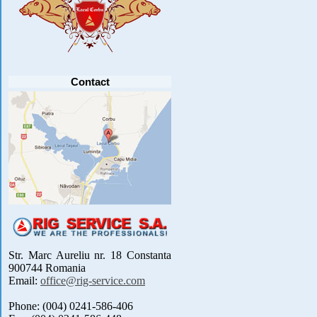
PARTICIPANTI .....
[detalii]
Anunt important
Va anuntam ca editia 30 a concursului de
pescuit CUPA RIG la CRAP din perioada 2-5
septembrie 2021 se reprogrameaza pentru luna
mai 2022 !
Avansul in .....
[detalii]
Contact
Str. Marc Aureliu nr. 18 Constanta
900744 Romania
Email:
office@rig-service.com
Phone: (004) 0241-586-406