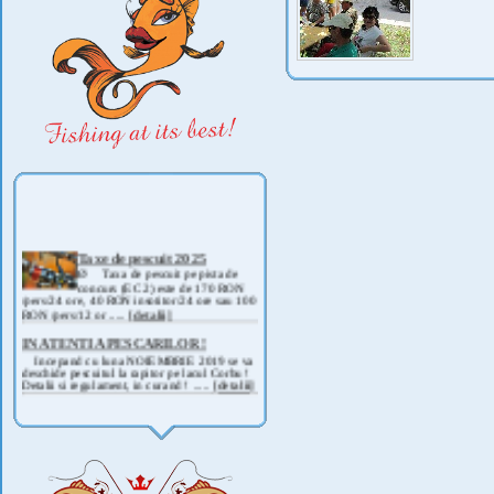
Taxe de pescuit 2025
Ø Taxa de pescuit pe pista de
concurs (EC 2) este de 170 RON
/pers/24 ore, 40 RON insotitor/24 ore sau 100
RON /pers/12 or .....
[detalii]
IN ATENTIA PESCARILOR !
Incepand cu luna NOIEMBRIE 2019 se va
deschide pescuitul la rapitor pe lacul Corbu !
Detalii si regulament, in curand ! .....
[detalii]
ANUNT IMPORTANT
AVAND IN VEDERE SITUATIA ACTUALA -
COVID 19- DIN MOTIVE DE SIGURANTA ,
CAT SI A REGLEMENTARILOR LEGALE ,
PRECUM SI RETRAGEREA UNOR
PARTICIPANTI .....
[detalii]