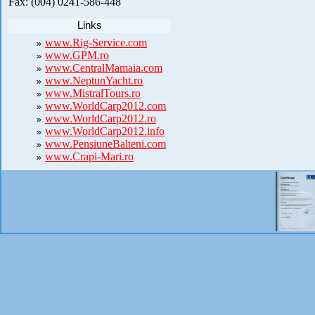
Fax: (004) 0241-586-448
Links
www.Rig-Service.com
www.GPM.ro
www.CentralMamaia.com
www.NeptunYacht.ro
www.MistralTours.ro
www.WorldCarp2012.com
www.WorldCarp2012.ro
www.WorldCarp2012.info
www.PensiuneBalteni.com
www.Crapi-Mari.ro