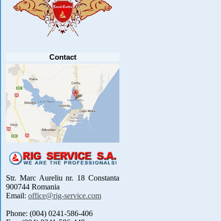
Anunt important
Va anuntam ca editia 30 a concursului de
pescuit CUPA RIG la CRAP din perioada 2-5
septembrie 2021 se reprogrameaza pentru luna
mai 2022 !
Avansul in .....
[detalii]
Contact
Str. Marc Aureliu nr. 18 Constanta
900744 Romania
Email:
office@rig-service.com
Phone: (004) 0241-586-406