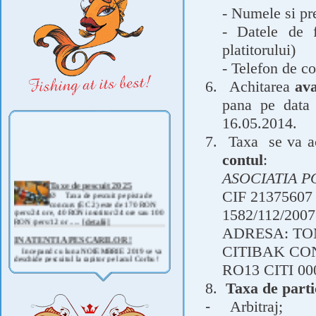
- Numele si pr
- Datele de f
platitorului)
- Telefon de co
6.
Achitarea
av
pana pe data 
16.05.2014.
7.
Taxa
se va a
contul
:
ASOCIATIA 
Taxe de pescuit 2025
Ø Taxa de pescuit pe pista de
CIF 21375607
concurs (EC 2) este de 170 RON
/pers/24 ore, 40 RON insotitor/24 ore sau 100
1582/112/20
RON /pers/12 or .....
[detalii]
ADRESA: TO
IN ATENTIA PESCARILOR !
Incepand cu luna NOIEMBRIE 2019 se va
CITIBAK C
deschide pescuitul la rapitor pe lacul Corbu !
Detalii si regulament, in curand ! .....
[detalii]
RO13 CITI 000
ANUNT IMPORTANT
8.
Taxa de parti
AVAND IN VEDERE SITUATIA ACTUALA -
COVID 19- DIN MOTIVE DE SIGURANTA ,
-
Arbitraj;
CAT SI A REGLEMENTARILOR LEGALE ,
PRECUM SI RETRAGEREA UNOR