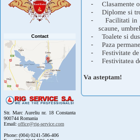
-
Clasamente on
PARTICIPANTI .....
[detalii]
-
Diplome si tro
Anunt important
Va anuntam ca editia 30 a concursului de
-
Facilitati i
pescuit CUPA RIG la CRAP din perioada 2-5
septembrie 2021 se reprogrameaza pentru luna
scaune, umbrel
mai 2022 !
Avansul in .....
[detalii]
-
Toalete si du
Contact
-
Paza permane
-
Festivitate de
-
Festivitatea 
Va asteptam!
Str. Marc Aureliu nr. 18 Constanta
900744 Romania
Email:
office@rig-service.com
Phone: (004) 0241-586-406