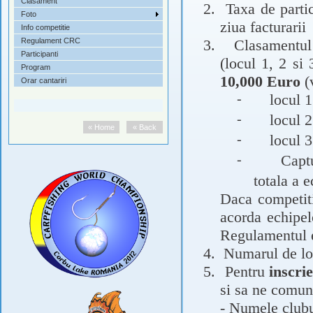
Clasament
2.
Taxa de partic
Foto
ziua facturarii
Info competitie
Regulament CRC
3.
Clasamentu
Participanti
(locul 1, 2 si
Program
10,000 Euro
(v
Orar cantariri
locul 
-
locul 
-
« Home
« Back
locul 
-
Capt
-
totala a 
Daca competit
acorda echipel
Regulamentul e
4.
Numarul de lo
5.
Pentru
inscrie
si sa ne comuni
-
Numele clubul