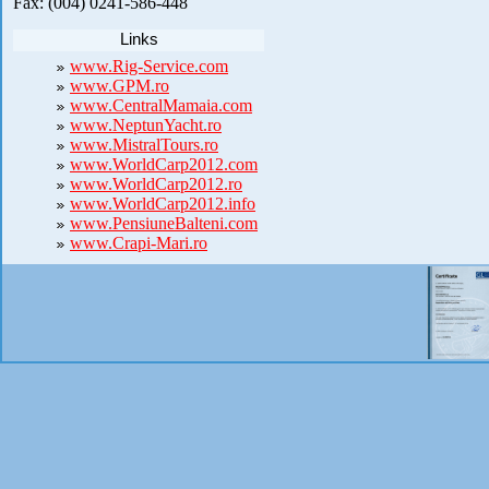
Fax: (004) 0241-586-448
Links
www.Rig-Service.com
www.GPM.ro
www.CentralMamaia.com
www.NeptunYacht.ro
www.MistralTours.ro
www.WorldCarp2012.com
www.WorldCarp2012.ro
www.WorldCarp2012.info
www.PensiuneBalteni.com
www.Crapi-Mari.ro