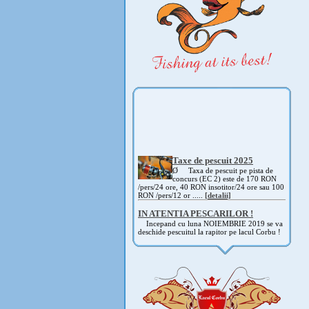
Taxe de pescuit 2025
Ø Taxa de pescuit pe pista de
concurs (EC 2) este de 170 RON
/pers/24 ore, 40 RON insotitor/24 ore sau 100
RON /pers/12 or .....
[detalii]
IN ATENTIA PESCARILOR !
Incepand cu luna NOIEMBRIE 2019 se va
deschide pescuitul la rapitor pe lacul Corbu !
Detalii si regulament, in curand ! .....
[detalii]
ANUNT IMPORTANT
AVAND IN VEDERE SITUATIA ACTUALA -
COVID 19- DIN MOTIVE DE SIGURANTA ,
CAT SI A REGLEMENTARILOR LEGALE ,
PRECUM SI RETRAGEREA UNOR
PARTICIPANTI .....
[detalii]