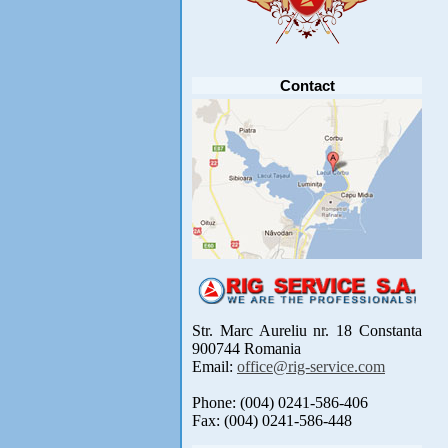
Anunt important
Va anuntam ca editia 30 a concursului de
pescuit CUPA RIG la CRAP din perioada 2-5
septembrie 2021 se reprogrameaza pentru luna
mai 2022 !
Avansul in .....
[detalii]
Contact
Str. Marc Aureliu nr. 18 Constanta
900744 Romania
Email:
office@rig-service.com
Phone: (004) 0241-586-406
Fax: (004) 0241-586-448