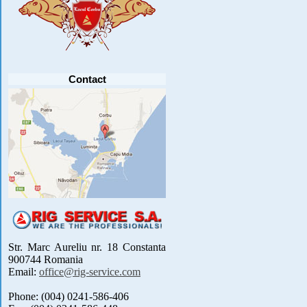
Anunt important
Va anuntam ca editia 30 a concursului de
pescuit CUPA RIG la CRAP din perioada 2-5
septembrie 2021 se reprogrameaza pentru luna
mai 2022 !
Avansul in .....
[detalii]
Contact
Str. Marc Aureliu nr. 18 Constanta
900744 Romania
Email:
office@rig-service.com
Phone: (004) 0241-586-406