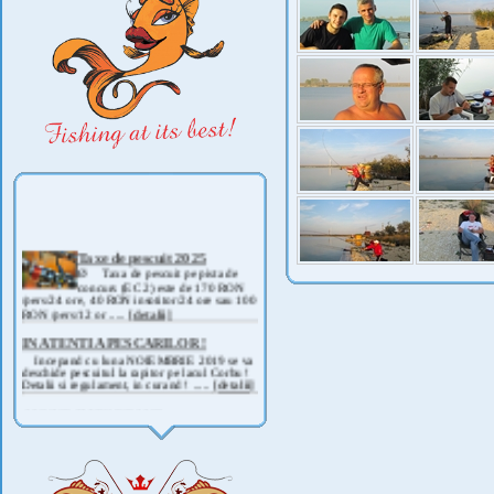
Taxe de pescuit 2025
Ø Taxa de pescuit pe pista de
concurs (EC 2) este de 170 RON
/pers/24 ore, 40 RON insotitor/24 ore sau 100
RON /pers/12 or .....
[detalii]
IN ATENTIA PESCARILOR !
Incepand cu luna NOIEMBRIE 2019 se va
deschide pescuitul la rapitor pe lacul Corbu !
Detalii si regulament, in curand ! .....
[detalii]
ANUNT IMPORTANT
AVAND IN VEDERE SITUATIA ACTUALA -
COVID 19- DIN MOTIVE DE SIGURANTA ,
CAT SI A REGLEMENTARILOR LEGALE ,
PRECUM SI RETRAGEREA UNOR
PARTICIPANTI .....
[detalii]