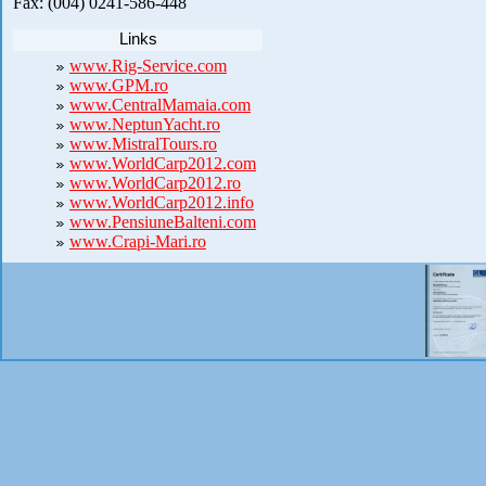
Fax: (004) 0241-586-448
Links
www.Rig-Service.com
www.GPM.ro
www.CentralMamaia.com
www.NeptunYacht.ro
www.MistralTours.ro
www.WorldCarp2012.com
www.WorldCarp2012.ro
www.WorldCarp2012.info
www.PensiuneBalteni.com
www.Crapi-Mari.ro