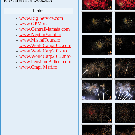
Fax: (004) 0241-586-448
Links
www.Rig-Service.com
www.GPM.ro
www.CentralMamaia.com
www.NeptunYacht.ro
www.MistralTours.ro
www.WorldCarp2012.com
www.WorldCarp2012.ro
www.WorldCarp2012.info
www.PensiuneBalteni.com
www.Crapi-Mari.ro