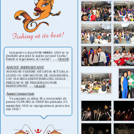
Taxe de pescuit 2025
Ø Taxa de pescuit pe pista de
concurs (EC 2) este de 170 RON
/pers/24 ore, 40 RON insotitor/24 ore sau 100
RON /pers/12 or .....
[detalii]
IN ATENTIA PESCARILOR !
Incepand cu luna NOIEMBRIE 2019 se va
deschide pescuitul la rapitor pe lacul Corbu !
Detalii si regulament, in curand ! .....
[detalii]
ANUNT IMPORTANT
AVAND IN VEDERE SITUATIA ACTUALA -
COVID 19- DIN MOTIVE DE SIGURANTA ,
CAT SI A REGLEMENTARILOR LEGALE ,
PRECUM SI RETRAGEREA UNOR
PARTICIPANTI .....
[detalii]
Anunt important
Va anuntam ca editia 30 a concursului de
pescuit CUPA RIG la CRAP din perioada 2-5
septembrie 2021 se reprogrameaza pentru luna
mai 2022 !
Avansul in .....
[detalii]