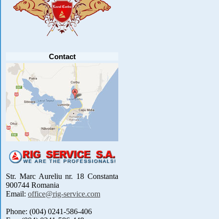
Anunt important
Va anuntam ca editia 30 a concursului de
pescuit CUPA RIG la CRAP din perioada 2-5
septembrie 2021 se reprogrameaza pentru luna
mai 2022 !
Avansul in .....
[detalii]
Contact
Str. Marc Aureliu nr. 18 Constanta
900744 Romania
Email:
office@rig-service.com
Phone: (004) 0241-586-406