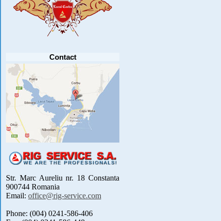
PARTICIPANTI .....
[detalii]
Anunt important
Va anuntam ca editia 30 a concursului de
pescuit CUPA RIG la CRAP din perioada 2-5
septembrie 2021 se reprogrameaza pentru luna
mai 2022 !
Avansul in .....
[detalii]
Contact
Str. Marc Aureliu nr. 18 Constanta
900744 Romania
Email:
office@rig-service.com
Phone: (004) 0241-586-406