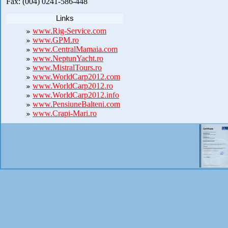
Fax: (004) 0241-586-448
Links
www.Rig-Service.com
www.GPM.ro
www.CentralMamaia.com
www.NeptunYacht.ro
www.MistralTours.ro
www.WorldCarp2012.com
www.WorldCarp2012.ro
www.WorldCarp2012.info
www.PensiuneBalteni.com
www.Crapi-Mari.ro