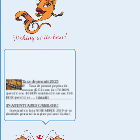
Taxe de pescuit 2025
Ø Taxa de pescuit pe pista de
concurs (EC 2) este de 170 RON
/pers/24 ore, 40 RON insotitor/24 ore sau 100
RON /pers/12 or .....
[detalii]
IN ATENTIA PESCARILOR !
Incepand cu luna NOIEMBRIE 2019 se va
deschide pescuitul la rapitor pe lacul Corbu !
Detalii si regulament, in curand ! .....
[detalii]
ANUNT IMPORTANT
AVAND IN VEDERE SITUATIA ACTUALA -
COVID 19- DIN MOTIVE DE SIGURANTA ,
CAT SI A REGLEMENTARILOR LEGALE ,
PRECUM SI RETRAGEREA UNOR