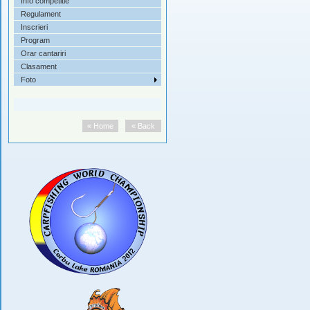
Info competitie
Regulament
Inscrieri
Program
Orar cantariri
Clasament
Foto
« Home
« Back