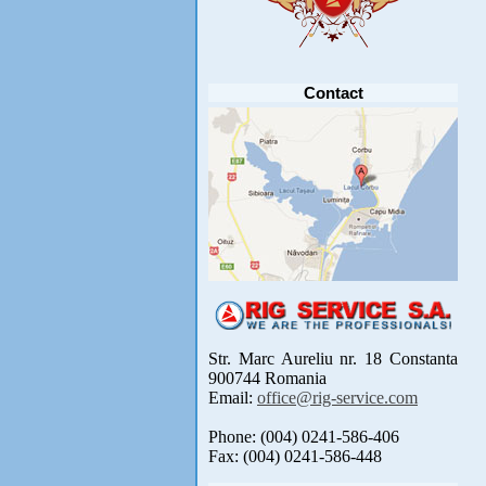
Va anuntam ca editia 30 a concursului de
pescuit CUPA RIG la CRAP din perioada 2-5
septembrie 2021 se reprogrameaza pentru luna
mai 2022 !
Avansul in .....
[detalii]
Contact
Str. Marc Aureliu nr. 18 Constanta
900744 Romania
Email:
office@rig-service.com
Phone: (004) 0241-586-406
Fax: (004) 0241-586-448