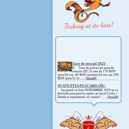
Taxe de pescuit 2025
Ø Taxa de pescuit pe pista de
concurs (EC 2) este de 170 RON
/pers/24 ore, 40 RON insotitor/24 ore sau 100
RON /pers/12 or .....
[detalii]
IN ATENTIA PESCARILOR !
Incepand cu luna NOIEMBRIE 2019 se va
deschide pescuitul la rapitor pe lacul Corbu !
Detalii si regulament, in curand ! .....
[detalii]
ANUNT IMPORTANT
AVAND IN VEDERE SITUATIA ACTUALA -
COVID 19- DIN MOTIVE DE SIGURANTA ,
CAT SI A REGLEMENTARILOR LEGALE ,
PRECUM SI RETRAGEREA UNOR
PARTICIPANTI .....
[detalii]
Anunt important