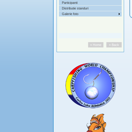
Participanti
Distributie standuri
Galerie foto
« Home
« Back
« Home
« Back