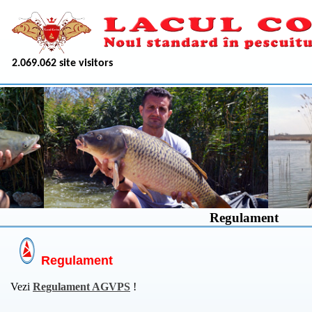
2.069.062 site visitors
Regulament
Regulament
Vezi
Regulament AGVPS
!