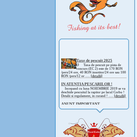
Taxe de pescuit 2025
Ø Taxa de pescuit pe pista de
concurs (EC 2) este de 170 RON
/pers/24 ore, 40 RON insotitor/24 ore sau 100
RON /pers/12 or .....
[detalii]
IN ATENTIA PESCARILOR !
Incepand cu luna NOIEMBRIE 2019 se va
deschide pescuitul la rapitor pe lacul Corbu !
Detalii si regulament, in curand ! .....
[detalii]
ANUNT IMPORTANT
AVAND IN VEDERE SITUATIA ACTUALA -
COVID 19- DIN MOTIVE DE SIGURANTA ,
CAT SI A REGLEMENTARILOR LEGALE ,
PRECUM SI RETRAGEREA UNOR
PARTICIPANTI .....
[detalii]
Anunt important
Va anuntam ca editia 30 a concursului de
pescuit CUPA RIG la CRAP din perioada 2-5