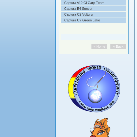
asament
Captura A12 CI Carp Team
i - Video
Captura B4 Senzor
o
Captura C2 Vulturul
Captura C7 Green Lake
« Home
« Back
« Home
« Back