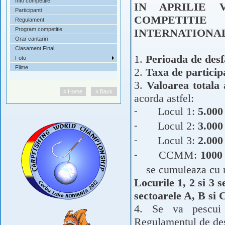
Info competitie
IN APRILIE 
Participanti
COMPETITIE
Regulament
Program competitie
INTERNATIONAL
Orar cantariri
Clasament Final
1.
Perioada de des
Foto
Filme
2.
Taxa de particip
3.
Valoarea totala 
« Home
« Back
acorda astfel:
Locul 1:
5.000
-
Locul 2:
3.000
-
Locul 3:
2.000
-
CCMM:
1000
-
se cumuleaza cu n
Locurile 1, 2 si 3 
sectoarele A, B si 
4. Se va pescu
Regulamentul de desf