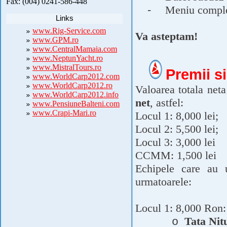
Fax: (004) 0241-586-448
-
Meniu complet
Links
www.Rig-Service.com
Va asteptam!
www.GPM.ro
www.CentralMamaia.com
www.NeptunYacht.ro
www.MistralTours.ro
Premii si
www.WorldCarp2012.com
www.WorldCarp2012.ro
Valoarea totala neta
www.WorldCarp2012.info
net
, astfel:
www.PensiuneBalteni.com
www.Crapi-Mari.ro
Locul 1: 8,000 lei;
Locul 2: 5,500 lei;
Locul 3: 3,000 lei
CCMM: 1,500 lei
Echipele care au 
urmatoarele:
Locul 1: 8,000 Ron:
Tata Nit
o