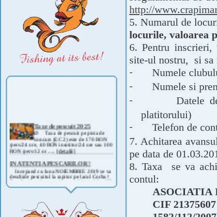
http://www.crapima
5. Numarul de locuri
locurile, valoarea 
6. Pentru inscrieri
site-ul nostru,
si sa
Numele clubulu
-
Numele si pren
-
Datele d
-
platitorului)
Taxe de pescuit 2025
Telefon de con
-
Ø Taxa de pescuit pe pista de
concurs (EC 2) este de 170 RON
7. Achitarea avansu
/pers/24 ore, 40 RON insotitor/24 ore sau 100
RON /pers/12 or .....
[detalii]
pe data de 01.03.201
IN ATENTIA PESCARILOR !
8. Taxa
se va achi
Incepand cu luna NOIEMBRIE 2019 se va
deschide pescuitul la rapitor pe lacul Corbu !
contul:
Detalii si regulament, in curand ! .....
[detalii]
ASOCIATIA
ANUNT IMPORTANT
AVAND IN VEDERE SITUATIA ACTUALA -
CIF 21375607
COVID 19- DIN MOTIVE DE SIGURANTA ,
CAT SI A REGLEMENTARILOR LEGALE ,
1582/112
PRECUM SI RETRAGEREA UNOR