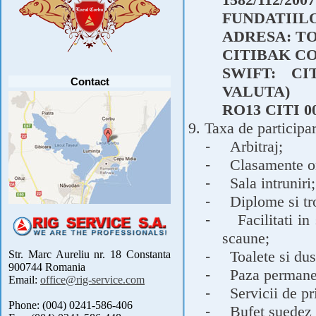
PARTICIPANTI .....
[detalii]
FUNDATIIL
Anunt important
ADRESA: TO
Va anuntam ca editia 30 a concursului de
pescuit CUPA RIG la CRAP din perioada 2-5
CITIBAK C
septembrie 2021 se reprogrameaza pentru luna
mai 2022 !
Avansul in .....
[detalii]
SWIFT: C
Contact
VALUTA)
RO13 CITI 00
9. Taxa de participa
-
Arbitraj;
-
Clasamente on
-
Sala intruniri;
-
Diplome si tro
-
Facilitati i
scaune;
-
Toalete si du
Str. Marc Aureliu nr. 18 Constanta
900744 Romania
-
Paza permane
Email:
office@rig-service.com
-
Servicii de pr
Phone: (004) 0241-586-406
-
Bufet suedez 