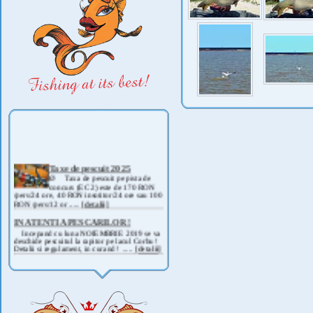
Taxe de pescuit 2025
Ø Taxa de pescuit pe pista de
concurs (EC 2) este de 170 RON
/pers/24 ore, 40 RON insotitor/24 ore sau 100
RON /pers/12 or .....
[detalii]
IN ATENTIA PESCARILOR !
Incepand cu luna NOIEMBRIE 2019 se va
deschide pescuitul la rapitor pe lacul Corbu !
Detalii si regulament, in curand ! .....
[detalii]
ANUNT IMPORTANT
AVAND IN VEDERE SITUATIA ACTUALA -
COVID 19- DIN MOTIVE DE SIGURANTA ,
CAT SI A REGLEMENTARILOR LEGALE ,
PRECUM SI RETRAGEREA UNOR
PARTICIPANTI .....
[detalii]