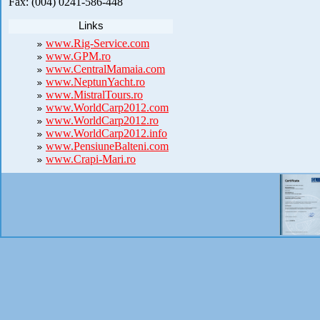
Fax: (004) 0241-586-448
Links
www.Rig-Service.com
www.GPM.ro
www.CentralMamaia.com
www.NeptunYacht.ro
www.MistralTours.ro
www.WorldCarp2012.com
www.WorldCarp2012.ro
www.WorldCarp2012.info
www.PensiuneBalteni.com
www.Crapi-Mari.ro