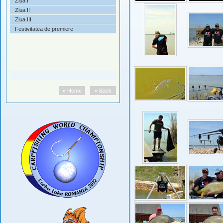
Ziua I
Ziua II
Ziua III
Festivitatea de premiere
« Home
« Back