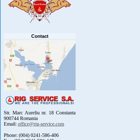
Anunt important
Va anuntam ca editia 30 a concursului de
pescuit CUPA RIG la CRAP din perioada 2-5
septembrie 2021 se reprogrameaza pentru luna
mai 2022 !
Avansul in .....
[detalii]
Contact
Str. Marc Aureliu nr. 18 Constanta
900744 Romania
Email:
office@rig-service.com
Phone: (004) 0241-586-406