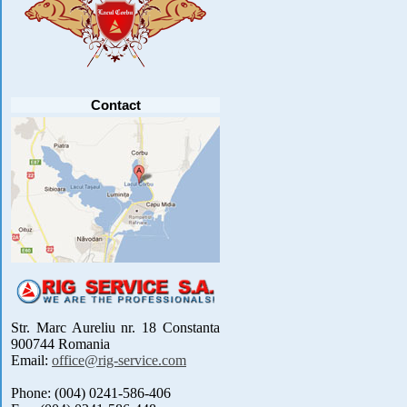
Anunt important
Va anuntam ca editia 30 a concursului de
pescuit CUPA RIG la CRAP din perioada 2-5
septembrie 2021 se reprogrameaza pentru luna
mai 2022 !
Avansul in .....
[detalii]
Contact
Str. Marc Aureliu nr. 18 Constanta
900744 Romania
Email:
office@rig-service.com
Phone: (004) 0241-586-406