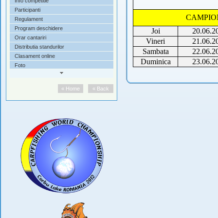
Info competitie
Participanti
CAMPION
Regulament
Program deschidere
Joi
20.06.2
Orar cantariri
Vineri
21.06.2
Distributia standurilor
Sambata
22.06.2
Clasament online
Duminica
23.06.2
Foto
Filme
« Home
« Back