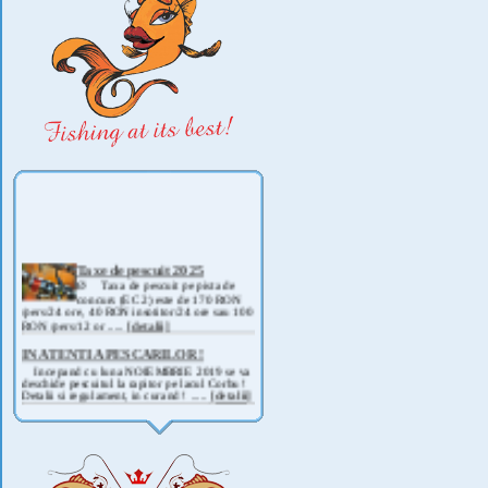
Taxe de pescuit 2025
Ø Taxa de pescuit pe pista de
concurs (EC 2) este de 170 RON
/pers/24 ore, 40 RON insotitor/24 ore sau 100
RON /pers/12 or .....
[detalii]
IN ATENTIA PESCARILOR !
Incepand cu luna NOIEMBRIE 2019 se va
deschide pescuitul la rapitor pe lacul Corbu !
Detalii si regulament, in curand ! .....
[detalii]
ANUNT IMPORTANT
AVAND IN VEDERE SITUATIA ACTUALA -
COVID 19- DIN MOTIVE DE SIGURANTA ,
CAT SI A REGLEMENTARILOR LEGALE ,
PRECUM SI RETRAGEREA UNOR
PARTICIPANTI .....
[detalii]