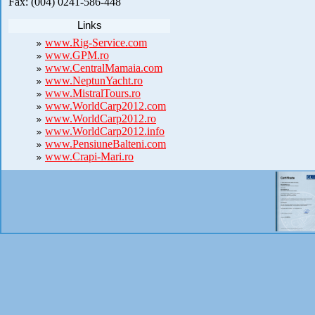
Fax: (004) 0241-586-448
Links
www.Rig-Service.com
www.GPM.ro
www.CentralMamaia.com
www.NeptunYacht.ro
www.MistralTours.ro
www.WorldCarp2012.com
www.WorldCarp2012.ro
www.WorldCarp2012.info
www.PensiuneBalteni.com
www.Crapi-Mari.ro