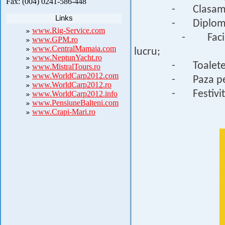
Fax: (004) 0241-586-448
- Clasamen
Links
- Diplome s
www.Rig-Service.com
- Facilit
www.GPM.ro
www.CentralMamaia.com
lucru;
www.NeptunYacht.ro
- Toalete s
www.MistralTours.ro
www.WorldCarp2012.com
- Paza pe
www.WorldCarp2012.ro
- Festivit
www.WorldCarp2012.info
www.PensiuneBalteni.com
www.Crapi-Mari.ro