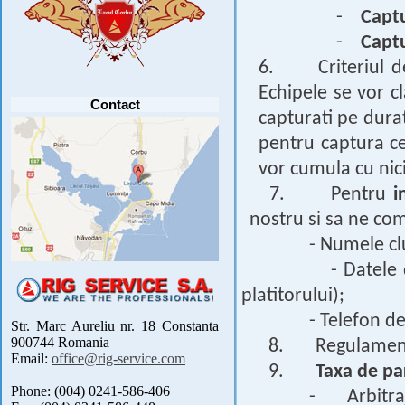
PARTICIPANTI .....
[detalii]
-
Captu
Anunt important
-
Captu
Va anuntam ca editia 30 a concursului de
pescuit CUPA RIG la CRAP din perioada 2-5
septembrie 2021 se reprogrameaza pentru luna
6. Criteriul de 
mai 2022 !
Avansul in .....
[detalii]
Echipele se vor c
Contact
capturati pe durat
pentru captura ce
vor cumula cu nic
7. Pentru
i
nostru si sa ne com
- Numele cl
- Datele
platitorului);
- Telefon de
Str. Marc Aureliu nr. 18 Constanta
900744 Romania
8. Regulamentul
Email:
office@rig-service.com
9.
Taxa de pa
Phone: (004) 0241-586-406
- Arbitra