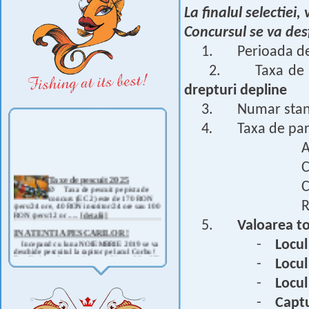
La finalul selectiei
Concursul se va des
1.
Perioada d
2.
Taxa de 
drepturi depline
3. Numar stand
4
.
Taxa de par
A
C
Taxe de pescuit 2025
Ø Taxa de pescuit pe pista de
C
concurs (EC 2) este de 170 RON
/pers/24 ore, 40 RON insotitor/24 ore sau 100
R
RON /pers/12 or .....
[detalii]
5.
Valoarea to
IN ATENTIA PESCARILOR !
Incepand cu luna NOIEMBRIE 2019 se va
-
Locul
deschide pescuitul la rapitor pe lacul Corbu !
Detalii si regulament, in curand ! .....
[detalii]
-
Locul
ANUNT IMPORTANT
AVAND IN VEDERE SITUATIA ACTUALA -
-
Locul
COVID 19- DIN MOTIVE DE SIGURANTA ,
CAT SI A REGLEMENTARILOR LEGALE ,
-
Captu
PRECUM SI RETRAGEREA UNOR