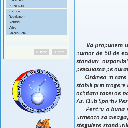
Clasament
Prezentare
Inscrieri
Regulament
Statistici
Video
Galerie Foto
Va propunem un
« Home
« Back
numar de 50 de ech
standuri disponibi
pescuiasca pe durata
Ordinea in care 
stabili prin tragere 
achitarii taxei de p
As. Club Sportiv Pes
Pentru o buna v
urmeaza sa aleaga, 
stegulete standuril