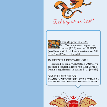
Taxe de pescuit 2025
Ø Taxa de pescuit pe pista de
concurs (EC 2) este de 170 RON
/pers/24 ore, 40 RON insotitor/24 ore sau 100
RON /pers/12 or .....
[detalii]
IN ATENTIA PESCARILOR !
Incepand cu luna NOIEMBRIE 2019 se va
deschide pescuitul la rapitor pe lacul Corbu !
Detalii si regulament, in curand ! .....
[detalii]
ANUNT IMPORTANT
AVAND IN VEDERE SITUATIA ACTUALA -
COVID 19- DIN MOTIVE DE SIGURANTA ,
CAT SI A REGLEMENTARILOR LEGALE ,
PRECUM SI RETRAGEREA UNOR
PARTICIPANTI .....
[detalii]
Anunt important
Va anuntam ca editia 30 a concursului de
pescuit CUPA RIG la CRAP din perioada 2-5
septembrie 2021 se reprogrameaza pentru luna
mai 2022 !