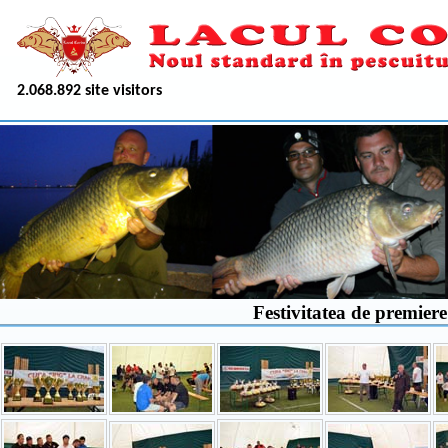
2.068.892 site visitors
Festivitatea de premiere