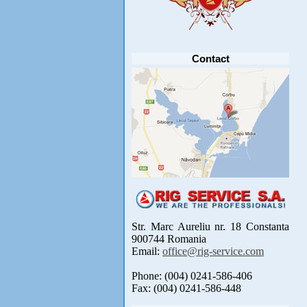
Avansul in .....
[detalii]
Contact
Str. Marc Aureliu nr. 18 Constanta
900744 Romania
Email:
office@rig-service.com
Phone: (004) 0241-586-406
Fax: (004) 0241-586-448