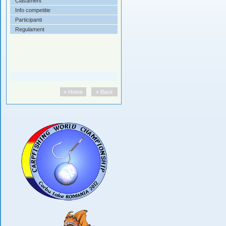
Clasament
Info competitie
Participanti
Regulament
« Home
« Back