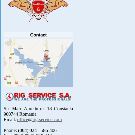
PARTICIPANTI .....
[detalii]
Anunt important
Va anuntam ca editia 30 a concursului de
pescuit CUPA RIG la CRAP din perioada 2-5
septembrie 2021 se reprogrameaza pentru luna
mai 2022 !
Avansul in .....
[detalii]
Contact
Str. Marc Aureliu nr. 18 Constanta
900744 Romania
Email:
office@rig-service.com
Phone: (004) 0241-586-406