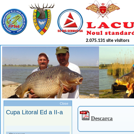
2.075.131 site visitors
Meniu
Close
Cupa Litoral Ed a II-a
Descarca