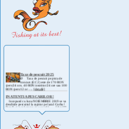
Taxe de pescuit 2025
Ø Taxa de pescuit pe pista de
concurs (EC 2) este de 170 RON
/pers/24 ore, 40 RON insotitor/24 ore sau 100
RON /pers/12 or .....
[detalii]
IN ATENTIA PESCARILOR !
Incepand cu luna NOIEMBRIE 2019 se va
deschide pescuitul la rapitor pe lacul Corbu !
Detalii si regulament, in curand ! .....
[detalii]
ANUNT IMPORTANT
AVAND IN VEDERE SITUATIA ACTUALA -
COVID 19- DIN MOTIVE DE SIGURANTA ,
CAT SI A REGLEMENTARILOR LEGALE ,
PRECUM SI RETRAGEREA UNOR