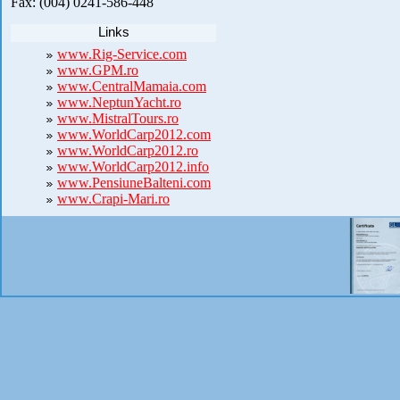
Fax: (004) 0241-586-448
Links
www.Rig-Service.com
www.GPM.ro
www.CentralMamaia.com
www.NeptunYacht.ro
www.MistralTours.ro
www.WorldCarp2012.com
www.WorldCarp2012.ro
www.WorldCarp2012.info
www.PensiuneBalteni.com
www.Crapi-Mari.ro