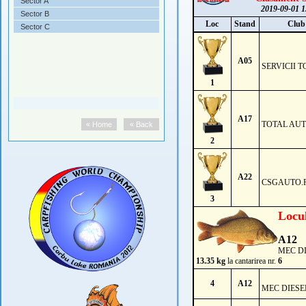
Sector A
2019-09-01 1
Sector B
Loc
Stand
Club
Sector C
A05
SERVICII 
1
A17
TOTAL AU
« Home
« Back
2
A22
CSGAUTO.
3
Locu
A12
MEC D
13.35 kg
la cantarirea nr.
6
4
A12
MEC DIESE