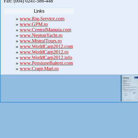
Fax: (004) 0241-586-448
Links
www.Rig-Service.com
www.GPM.ro
www.CentralMamaia.com
www.NeptunYacht.ro
www.MistralTours.ro
www.WorldCarp2012.com
www.WorldCarp2012.ro
www.WorldCarp2012.info
www.PensiuneBalteni.com
www.Crapi-Mari.ro