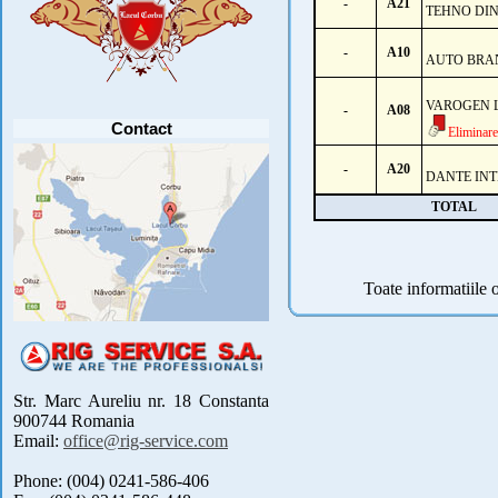
-
A21
PARTICIPANTI .....
[detalii]
TEHNO DI
Anunt important
Va anuntam ca editia 30 a concursului de
-
A10
AUTO BRA
pescuit CUPA RIG la CRAP din perioada 2-5
septembrie 2021 se reprogrameaza pentru luna
mai 2022 !
Avansul in .....
[detalii]
VAROGEN 
-
A08
Contact
Eliminare
-
A20
DANTE IN
TOTAL
Toate informatiile o
Str. Marc Aureliu nr. 18 Constanta
900744 Romania
Email:
office@rig-service.com
Phone: (004) 0241-586-406