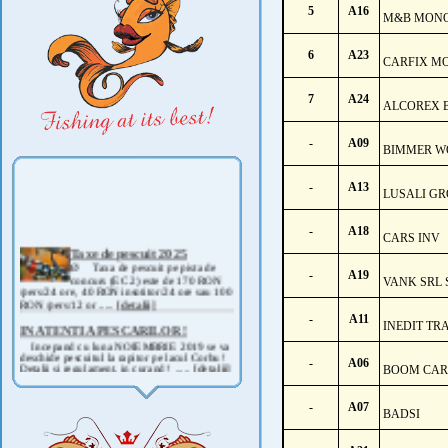
5
A16
M&B MON
6
A23
CARFIX M
7
A24
ALCOREX 
-
A09
BIMMER W
-
A13
LUSALI G
-
A18
CARS INV
Taxe de pescuit 2025
Ø Taxa de pescuit pe pista de
concurs (EC 2) este de 170 RON
-
A19
VANK SRL 
/pers/24 ore, 40 RON insotitor/24 ore sau 100
RON /pers/12 or .....
[detalii]
-
A11
IN ATENTIA PESCARILOR !
INEDIT TR
Incepand cu luna NOIEMBRIE 2019 se va
deschide pescuitul la rapitor pe lacul Corbu !
-
A06
Detalii si regulament, in curand ! .....
[detalii]
BOOM CAR
ANUNT IMPORTANT
AVAND IN VEDERE SITUATIA ACTUALA -
-
A07
BADSI
COVID 19- DIN MOTIVE DE SIGURANTA ,
CAT SI A REGLEMENTARILOR LEGALE ,
PRECUM SI RETRAGEREA UNOR